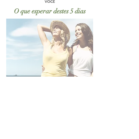
VOCÊ
O que esperar destes 5 dias
Transi
ção
+
Suce
sso
Saúd