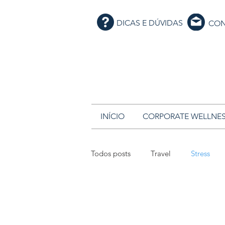
DICAS E DÚVIDAS
CON
INÍCIO
CORPORATE WELLNE
Todos posts
Travel
Stress
Massagens
Spa & Wellness H