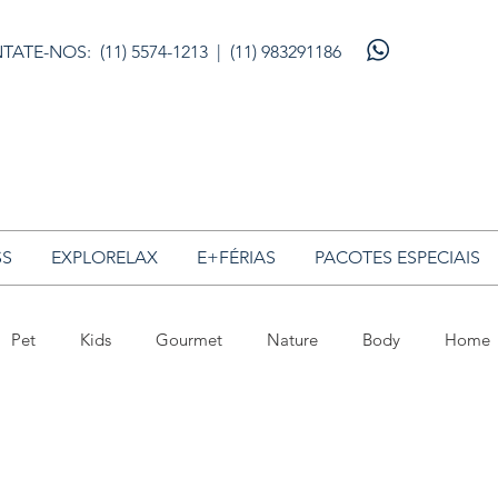
TATE-NOS: (11) 5574-1213 |
(11) 983291186
SS
EXPLORELAX
E+FÉRIAS
PACOTES ESPECIAIS
Pet
Kids
Gourmet
Nature
Body
Home
otels