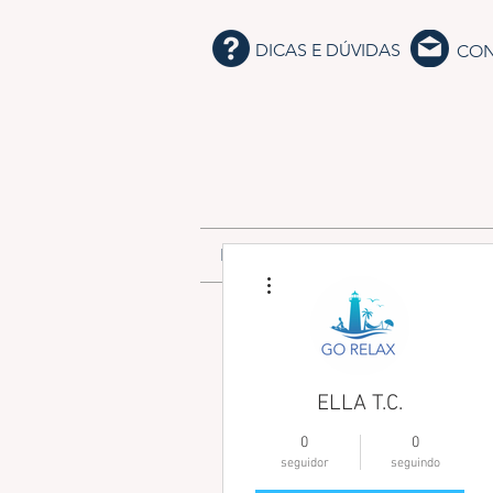
DICAS E DÚVIDAS
CON
INÍCIO
CORPORATE WELLNE
Mais ações
ELLA T.C.
0
0
seguidor
seguindo