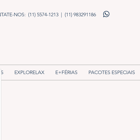
TATE-NOS: (11) 5574-1213 |
(11) 983291186
SS
EXPLORELAX
E+FÉRIAS
PACOTES ESPECIAIS